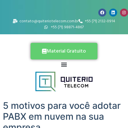
contato@quiteriotelecom.com.br
+55 (71) 2132-0914
+55 (71) 98871-4867
Material Gratuito
5 motivos para você adotar
PABX em nuvem na sua
empresa