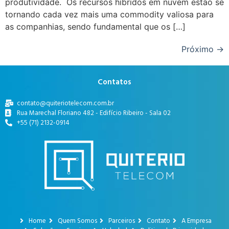
produtividade. Os recursos híbridos em nuvem estão se
tornando cada vez mais uma commodity valiosa para
as companhias, sendo fundamental que os […]
Próximo
→
Contatos
contato@quiteriotelecom.com.br
Rua Marechal Floriano 482 - Edifício Ribeiro - Sala 02
+55 (71) 2132-0914
Home
Quem Somos
Parceiros
Contato
A Empresa