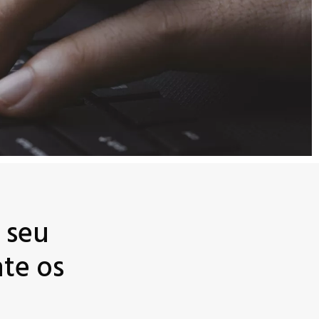
 seu
te os