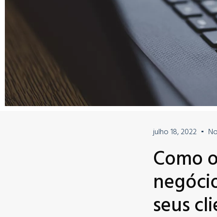
julho 18, 2022
No
Como o
negóci
seus cl